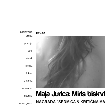
naslovnica
proza
proza
poezija
esej
vijesti
kritika
fokus
o nama
panorama
intervju
NAGRADA "SEDMICA & KRITIČNA MAS
nevergreen