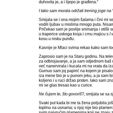
duhovita je, a i lijepo je građena.“
I tako sam morala održati trening joge n
Smijala se i ona mojim šalama i čini mi s
vodili ljubav u mislima mnogo puta. Nisam 
Pričekao sam je poslije snimanja i otišli
u traperice uskoga kroja i crnu majicu s
I
kosu u nisku punđu.
Kasnije je Mlaci svima rekao kako sam to
Zaprosio sam je na Staru godinu. Na telev
za odbrojavanje, a ja sam odjednom baš
već nanervirala i kucala mi na vrata da i
Gurnuo sam joj papirić na kojem je pisalo
iza mene bio je u punom jeku, a ja sam b
koljeno i u ruci držao prsten. Iako sam zn
mi se glas tresao kao u curice.
Ne čujem te
,
što govoriš
?, smijala se sa 
Svaki put kada bi me ta žena poljubila jo
toplinu na usnama; u njoj nije bio plamen:
svim najvrućim plamenima koji ne znaju z