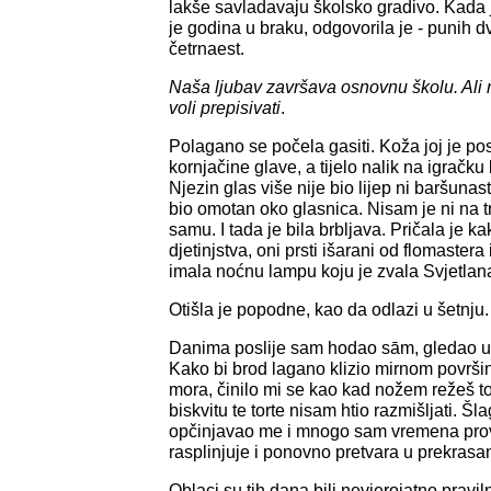
lakše savladavaju školsko gradivo. Kada j
je godina u braku, odgovorila je - punih 
četrnaest.
Naša ljubav završava osnovnu školu. Ali 
voli prepisivati
.
Polagano se počela gasiti. Koža joj je po
kornjačine glave, a tijelo nalik na igračku k
Njezin glas više nije bio lijep ni baršunast
bio omotan oko glasnica. Nisam je ni na tr
samu. I tada je bila brbljava. Pričala je k
djetinjstva, oni prsti išarani od flomastera
imala noćnu lampu koju je zvala Svjetlan
Otišla je popodne, kao da odlazi u šetnju.
Danima poslije sam hodao sām, gledao u 
Kako bi brod lagano klizio mirnom površin
mora, činilo mi se kao kad nožem režeš t
biskvitu te torte nisam htio razmišljati. Š
opčinjavao me i mnogo sam vremena prov
rasplinjuje i ponovno pretvara u prekrasan
Oblaci su tih dana bili nevjerojatno pravil