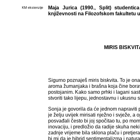
Maja Jurica (1990., Split) studentic
KM ekstenzije
književnosti na Filozofskom fakultetu 
MIRIS BISKVIT
Sigurno poznaješ miris biskvita. To je on
aroma žumanjaka i brašna koja čine borava
postojanim. Kako samo prhki i lagani sas
stvoriti tako lijepu, jednostavnu i ukusnu 
Sonja je govorila da će jednom napraviti 
je želju uvijek mirisati nježno i svježe, a
posvađali često bi joj spočitao tu, po mom
inovaciju, i predložio da radije skuha neki
zadnje vrijeme bila sklona plaču i pretjeran
bi mi da je hibrid sentimentalizma i natur