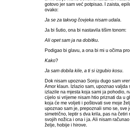
gotovo jer sam već potpisao. I zaista, epi
ovako:
Ja se za takvog čovjeka nisam udala
.
Ja bi šutio, ona bi nastavila tišim tonom:
Ali opet sam ja na dobitku
.
Podigao bi glavu, a ona bi mi u očima proč
Kako
?
Ja sam dobila kile, a ti si izgubio kosu
.
Dok nisam upoznao Sonju dugo sam vrem
Amor klaun. Izlazio sam, upoznao valjda 
izlazile na mjesta koja sami ja pohodio, 
cijelo si vrijeme nisam htio priznati da u 
koja će me voljeti i poštovati sve moje želj
upoznao sam je, prepoznali smo se, sve je
simetrično, leptir s dva krila, pas na čet
svojih nožica i ona i ja. Ali nisam računao
želje, hobije i hirove.