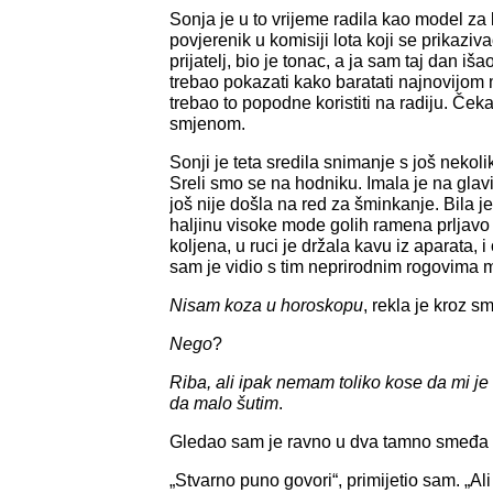
Sonja je u to vrijeme radila kao model za k
povjerenik u komisiji lota koji se prikaziva
prijatelj, bio je tonac, a ja sam taj dan iš
trebao pokazati kako baratati najnovijom
trebao to popodne koristiti na radiju. Če
smjenom.
Sonji je teta sredila snimanje s još nekoli
Sreli smo se na hodniku. Imala je na glavi
još nije došla na red za šminkanje. Bila 
haljinu visoke mode golih ramena prljavo
koljena, u ruci je držala kavu iz aparata,
sam je vidio s tim neprirodnim rogovima 
Nisam koza u horoskopu
, rekla je kroz s
Nego
?
Riba, ali ipak nemam toliko kose da mi je 
da malo šutim
.
Gledao sam je ravno u dva tamno smeđa 
„Stvarno puno govori“, primijetio sam. „Ali