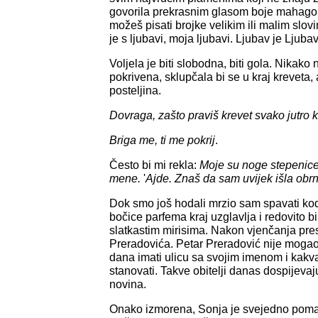
govorila prekrasnim glasom boje mahagoni
možeš pisati brojke velikim ili malim slovi
je s ljubavi, moja ljubavi. Ljubav je Ljubav
Voljela je biti slobodna, biti gola. Nikako 
pokrivena, sklupčala bi se u kraj kreveta, a
posteljina.
Dovraga, zašto praviš krevet svako jutro 
Briga me, ti me pokrij
.
Često bi mi rekla:
Moje su noge stepenice
mene.
'
Ajde. Znaš da sam uvijek išla obr
Dok smo još hodali mrzio sam spavati kod
bočice parfema kraj uzglavlja i redovito 
slatkastim mirisima. Nakon vjenčanja pres
Preradovića. Petar Preradović nije mogao 
dana imati ulicu sa svojim imenom i kakva l
stanovati. Takve obitelji danas dospijeva
novina.
Onako izmorena, Sonja je svejedno poma