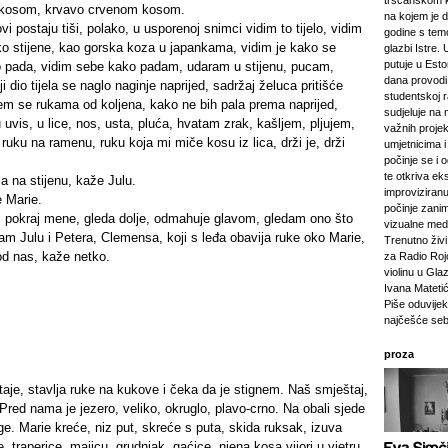
tršćanskom k
 kosom, krvavo crvenom kosom.
na kojem je d
ovi postaju tiši, polako, u usporenoj snimci vidim to tijelo, vidim
godine s tem
o stijene, kao gorska koza u japankama, vidim je kako se
glazbi Istre. 
putuje u Esto
o pada, vidim sebe kako padam, udaram u stijenu, pucam,
dana provod
 dio tijela se naglo naginje naprijed, sadržaj želuca pritišće
studentskoj 
em se rukama od koljena, kako ne bih pala prema naprijed,
sudjeluje na 
 uvis, u lice, nos, usta, pluća, hvatam zrak, kašljem, pljujem,
važnih projeka
uku na ramenu, ruku koja mi miče kosu iz lica, drži je, drži
umjetnicima i 
počinje se i 
te otkriva ek
la na stijenu, kaže Julu.
improviziranu
 Marie.
počinje zanim
i pokraj mene, gleda dolje, odmahuje glavom, gledam ono što
vizualne medij
am Julu i Petera, Clemensa, koji s leđa obavija ruke oko Marie,
Trenutno živi 
od nas, kaže netko.
za Radio Rojc
violinu u Gla
Ivana Mateti
Piše oduvijek
najčešće seb
proza
taje, stavlja ruke na kukove i čeka da je stignem. Naš smještaj,
Pred nama je jezero, veliko, okruglo, plavo-crno. Na obali sjede
oge. Marie kreće, niz put, skreće s puta, skida ruksak, izuva
, traperice, majicu, grudnjak, gaćice, njena kosa vijori u vjetru.