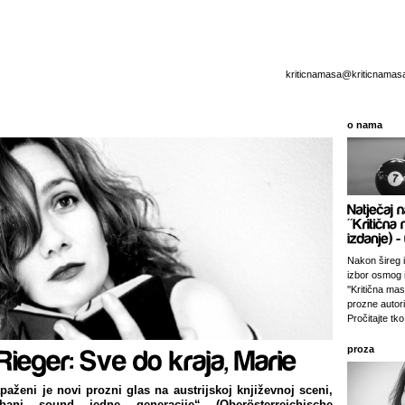
kriticnamasa@kriticnamas
o nama
Nakon šireg i
izbor osmog 
''Kritična ma
prozne autori
Pročitajte tko 
proza
paženi je novi prozni glas na austrijskoj književnoj sceni,
bani sound jedne generacije“ (Oberösterreichische