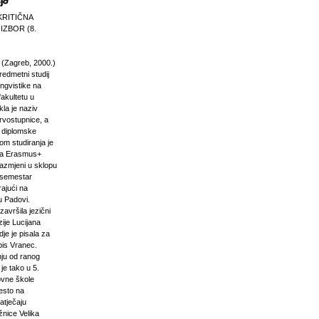
KRITIČNA
 IZBOR (8.
 (Zagreb, 2000.)
edmetni studij
 lingvistike na
akultetu u
la je naziv
rvostupnice, a
e diplomske
om studiranja je
na Erasmus+
razmjeni u sklopu
n semestar
rajući na
u Padovi.
završila jezični
ije Lucijana
dje je pisala za
pis Vranec.
nju od ranog
 je tako u 5.
vne škole
jesto na
atječaju
žnice Velika