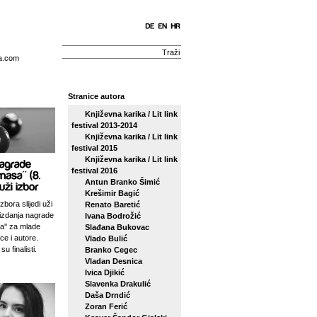
a.com
Stranice autora
Književna karika / Lit link
festival 2013-2014
Književna karika / Lit link
festival 2015
Književna karika / Lit link
festival 2016
Antun Branko Šimić
Krešimir Bagić
zbora slijedi uži
Renato Baretić
izdanja nagrade
Ivana Bodrožić
sa'' za mlade
Slađana Bukovac
ce i autore.
Vlado Bulić
su finalisti.
Branko Cegec
Vladan Desnica
Ivica Djikić
Slavenka Drakulić
Daša Drndić
Zoran Ferić