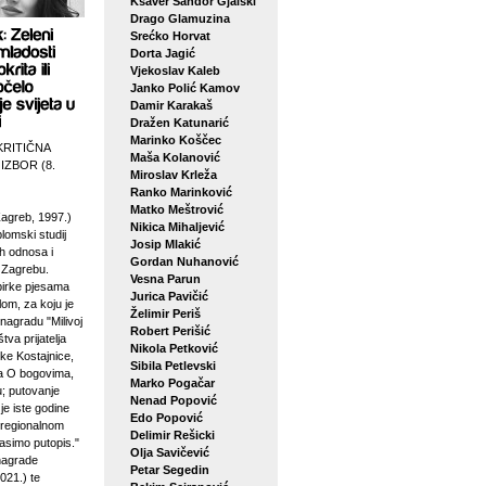
Ksaver Šandor Gjalski
Drago Glamuzina
Srećko Horvat
Dorta Jagić
Vjekoslav Kaleb
Janko Polić Kamov
Damir Karakaš
Dražen Katunarić
Marinko Koščec
KRITIČNA
Maša Kolanović
 IZBOR (8.
Miroslav Krleža
Ranko Marinković
Matko Meštrović
agreb, 1997.)
Nikica Mihaljević
plomski studij
Josip Mlakić
h odnosa i
Gordan Nuhanović
u Zagrebu.
Vesna Parun
birke pjesama
Jurica Pavičić
lom, za koju je
Želimir Periš
 nagradu "Milivoj
Robert Perišić
tva prijatelja
Nikola Petković
ke Kostajnice,
Sibila Petlevski
sa O bogovima,
Marko Pogačar
u; putovanje
Nenad Popović
je iste godine
Edo Popović
 regionalnom
Delimir Rešicki
asimo putopis."
Olja Savičević
 nagrade
Petar Segedin
021.) te