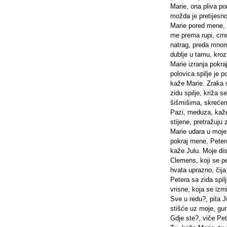
Marie, ona pliva po
možda je pretijesn
Marie pored mene, 
me prema rupi, crnoj
natrag, preda mnom 
dublje u tamu, kro
Marie izranja pokr
polovica spilje je 
kaže Marie. Zraka sv
zidu spilje, križa 
šišmišima, skreće
Pazi, meduza, kaže
stijene, pretražuju
Marie udara u moje
pokraj mene, Petero
kaže Julu. Moje dis
Clemens, koji se pe
hvata uprazno, čija
Petera sa zida spil
vrisne, koja se izmi
Sve u redu?, pita J
stišće uz moje, gur
Gdje ste?, viče Pet