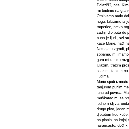
Dolaziš?, pita. Kima
mi bridimo na gran
Otplivamo malo da
nogu. Izlazimo iz j
traperice, preko to
zadnji dio puta do
puna je ljudi, svi 
kaže Marie, nađi n
Nestaje u zgradi, 
sobama, mi imamo re
gura mi u ruku razg
Ulazim, tražim pro
silazim, izlazim na
ljudima.
Marie sjedi između 
tanjurom punim me
juhu od povrća. Mari
muškarac mi se pred
jednom šljiva, onda 
drugo pivo, jedan 
djetetom kod kuće
na planini na kojoj 
narančasto, dođi k