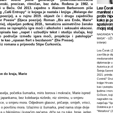
konski, precizan, ritmičan, bez daha. Rođena je 1982. u
adi u Beču. Od 2013. zajedno s Alainom Barberoom piše
og „Café Entropy“ iz kojega je nastala i knjiga „Melange der
poezije), a u rujnu 2019. objavit će i drugu zajedničku
er Poesie“ (Djeca poezije). Roman „Bis ans Ende, Marie“
rie), objavljen potkraj 2018., tematizira asimetrično žensko
jemu se isprepliću igre moći i alkoholni i seksualni ekscesi.
opisala kao „napet i uzbudljiv tekst i studiju slučaja, koji
NAGRADA "
no područje između igara moći, projekcije i patologije“
MASA" - UŽI
 te kao „opasan flert s bezdanom“ (Die Presse).
izdanje)
 iz romana u prijevodu Stipe Ćurkovića.
Lea Čorak (Z
završila je di
međunarodni
diplomacije 
Autorica je z
Šetnja šareni
ve do kraja, Marie
2021. primila
Cvetnić" Druš
knjige Hrvats
kao i putopi
ljudima i mor
aselja, početka šumarka, miris borova i mokraće, Marie ispred
Grčkom, koji 
 japankama, bez kolebanja nizbrdo, niz strminu, u smjeru
nagrađen na
itice, u smjeru mora. Odjednom glasovi, pričanje, smijeh, vrisci,
natječaju "Sp
a o površinu mora. Izlazimo iz šumarka, pred nama stoje dvije
Dobitnica je
"Metafora" (2
 u bikinijima i kupaćim gaćama, drže se za ruke, broje, jedan,