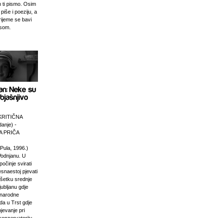
 ti pismo. Osim
 piše i poeziju, a
rijeme se bavi
esom.
KRITIČNA
anje) -
 PRIČA
Pula, 1996.)
Vodnjanu. U
počinje svirati
esnaestoj pjevati
ršetku srednje
jubljanu gdje
unarodne
da u Trst gdje
pjevanje pri