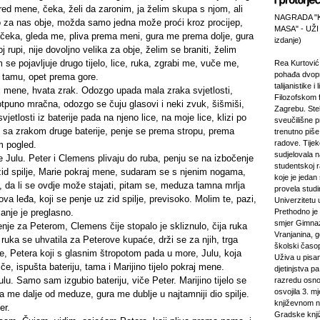
red mene, čeka, želi da zaronim, ja želim skupa s njom, ali
NAGRADA "
o za nas obje, možda samo jedna može proći kroz procijep,
MASA" - UŽI
čeka, gleda me, pliva prema meni, gura me prema dolje, gura
izdanje)
 rupi, nije dovoljno velika za obje, želim se braniti, želim
se pojavljuje drugo tijelo, lice, ruka, zgrabi me, vuče me,
Rea Kurtović
pohađa dvopr
z tamu, opet prema gore.
talijanistike i
aj mene, hvata zrak. Odozgo upada mala zraka svjetlosti,
Filozofskom f
potpuno mračna, odozgo se čuju glasovi i neki zvuk, šišmiši,
Zagrebu. Stek
jetlosti iz baterije pada na njeno lice, na moje lice, klizi po
sveučilišne p
se sa zrakom druge baterije, penje se prema stropu, prema
trenutno piš
radove. Tijek
m pogled.
sudjelovala 
 Julu. Peter i Clemens plivaju do ruba, penju se na izbočenje
studentskoj 
 zid spilje, Marie pokraj mene, sudaram se s njenim nogama,
koje je jeda
, da li se ovdje može stajati, pitam se, meduza tamna mrlja
provela studi
va leđa, koji se penje uz zid spilje, previsoko. Molim te, pazi,
Univerzitetu 
anje je preglasno.
Prethodno je 
smjer Gimnaz
nje za Peterom, Clemens čije stopalo je skliznulo, čija ruka
Vranjanina, g
 ruka se uhvatila za Peterove kupaće, drži se za njih, trga
školski časo
je, Petera koji s glasnim štropotom pada u more, Julu, koja
Uživa u pisa
če, ispušta bateriju, tama i Marijino tijelo pokraj mene.
djetinjstva pa
ulu. Samo sam izgubio bateriju, viče Peter. Marijino tijelo se
razredu osno
osvojila 3. m
a me dalje od meduze, gura me dublje u najtamniji dio spilje.
književnom n
er.
Gradske knji