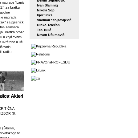
Bekim Sejranović
 nagrade "Lapis
Ivan Slamnig
22.) za kratku
Nikola Sop
 godine
Igor Stiks
j je nagrada
Vladimir Stojsavljević
ak" za pjesnički
Dinko Telećan
etna samsara.
Tea Tulić
ja i kratka proza
Neven Ušumović
su u književnim
e uvrštene u uži
jiževnih
 i radi u
KRITIČNA
 IZBOR (8.
a (Šibenik,
 hrvatskoga te