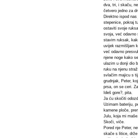
dva, tri, i skaču, n
četvero jedno za dr
Direktno ispod nas 
stepenice, pokraj 
ostaviti svoje ruks
svoja, već odavno s
stavim ruksak, kak
uvijek razmišljam 
već odavno presvuk
njene noge kako s
ulazim u donji dio 
ruku na njenu straž
svlačim majicu s ti
grudnjak, Peter, ko
prsa, on se ceri. Z
Ideš gore?, pita.
Ja ću skočiti odoz
Uzimam bateriju, p
kamene ploče, prem
Julu, koja mi maše
Skoči, viče.
Pored nje Peter, n
skače s litice, drž