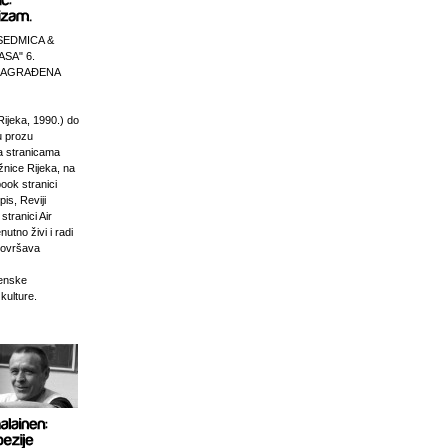
SEDMICA &
ASA" 6.
 NAGRAĐENA
Rijeka, 1990.) do
u prozu
na stranicama
žnice Rijeka, na
ook stranici
is, Reviji
stranici Air
nutno živi i radi
dovršava
venske
 kulture.