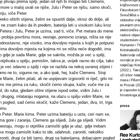
engleskoga je
koji plivaju prema spilji, jedan od njih bi mogao biti Clemens,
književnosti 
more u maloj uvali se njiše, Julu i Peter se njišu, samo skoči,
Filozofskom f
riju, viče Peter.
Sveučilišta u 
ko oštrih stijena, želim se spustiti dalje, skroz do dolje, ali
slobodno vri
, ne znam kako da ih pređem, baterija leti u visokom luku kroz
pisanjem pro
elektroničke 
etera i Julu, Peter je uzima, sad ti, viče. Pet metara do mene
radove objavl
probija površinu mora, nestaje, ponovno izranja, ništa se nije
studentskim 
jednostavno, nije visoko, ima dovoljno mjesta s kojih je potpuno
Humanist i Th
 ima dovoljno mjesta na kojima mi se ništa neće dogoditi, ima
Kriminalisti
 gdje je sada Marie, gdje se sakrila, možda je već u spilji,
Natkrovlje o
osvojio je pr
tplivala u spilju, pomislim, takva je, uvijek ravno do cilja, tako
natječaju Kri
e već odavno u spilji i nije se razbila na nekoj usranoj stijeni i
(2022.). Tako
urno ne to, sigurno ne, a ako ipak, hej, kaže Clemens. Stoji
uži izbor natj
Marie, želim pitati, ali ne uspijevam izgovoriti ni riječ, grlo mi
masa i Pišem 
ens me prima za ruku, skočit ćemo skupa, kaže, vuče me za
te Prozak (2
d, do ruba, gledam oštre stijene ispod sebe, vidim Julu i
je zaposlen 
hrvatskoga j
 drugog, mlataraju nogama, na ulazu u spilju vidim Marie, ne
 pogled, sad ćemo skočit, kaže Clemens, jedan, dva, tri, trga
proza
inu.
 Peter. Marie kima. Peter uzima bateriju u usta, ceri nam se,
a gore i zaranja, Clemens ga slijedi, Julu ga slijedi. Vidim
nestaju, mogu si otprilike zamisliti gdje je ulaz, gdje trebam
like mogu zamisliti kako to ide, udahnuti, zaroniti, nekoliko
zroniti, drugi će biti tamo, drugi sa baterijama, dobacujem pogled