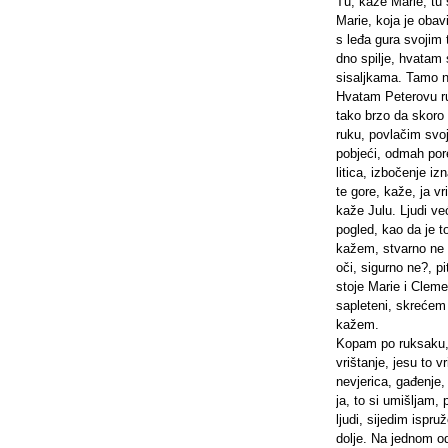
Tu, kaže Marie, tu
Marie, koja je oba
s leđa gura svojim 
dno spilje, hvatam
sisaljkama. Tamo n
Hvatam Peterovu ru
tako brzo da skoro
ruku, povlačim svoj
pobjeći, odmah por
litica, izbočenje iz
te gore, kaže, ja v
kaže Julu. Ljudi ve
pogled, kao da je t
kažem, stvarno ne 
oči, sigurno ne?, 
stoje Marie i Clemen
sapleteni, skrećem
kažem.
Kopam po ruksaku, 
vrištanje, jesu to v
nevjerica, gađenje,
ja, to si umišljam,
ljudi, sijedim ispr
dolje. Na jednom od