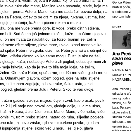
 sam. Čujem, vidim, osjećam Petera, koji pliva prema nama, i
Gorica Pišem
vila svoje ruke oko mene, Marijina kosa posvuda, Marie, koja me
kratkih priča,
tijelom, prema Peteru, Marie, koja me sada želi povući dolje, na
u slobodno v
sportom i pl
 se za Petera, grčevito se držim za njega, rukama, ustima, kao
egdje je baterija, kažem i pipam rukom u mraku.
proza
ku, ona me vuče prema gore, iz vode, preko oštrih stijena,
 ne boli. Sad ćemo još jednom skočiti, kaže. Ispuštam njegovu
u, on me hvata za nadlakticu, za torzo, branim se, želim
ed mene oštre stijene, plavo more, uvala, iznad mene velika
nad spilje, Peter me zgrabi, diže me, Peter je snažan, odnijet ću
rištim, vrištim glasno koliko samo mogu. Pusti je ako ne želi,
ć gledaju, kaže, i dobacuje Peteru zli pogled, dobacuje meni zli
o moja krivnja, kao da je sve to bila moja ideja, ne želim,
NAGRADA "
želim. Ok, kaže Peter, spušta me, ne drži me više, gleda me u
MASA" (7. izd
pita. Odmahujem glavom, dižem pogled, gore na rubu stijene
NAGRAĐENA
s, u tijesnom zagrljaju, njihove ruke, šake, usta, jezici
 pogled, gledam prema Julu i Peteru. Skočite vas dvoje,
Ana Predan (
odrasla je u 
šestoj godini 
tražim gaćice, suknju, majicu, čujem zvuk kao prasak, povik,
violinu, a u š
risci? Ljudi stoje nad provalijom, gledaju dolje, u licima užas,
jazz. Po zav
 tražim Petera, Julu, Clemensa, Marie, Marie, viče netko, vičem
škole seli u L
 pomislim, trčim preko stijena, natrag do ruba, slijedim poglede
studira međ
odnose, a on
užene ruke, njihove vriske, njihove uzbuđene povike, gledam
upisuje jazz 
 ispupčenja stijene, skoro već u moru, leži tijelo, glava