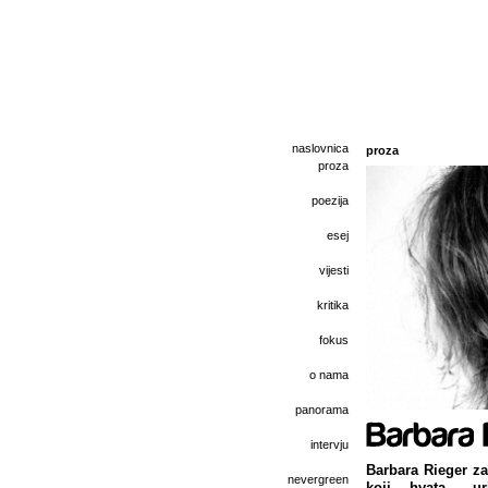
naslovnica
proza
proza
poezija
esej
vijesti
kritika
fokus
o nama
panorama
intervju
Barbara Rieger za
nevergreen
koji hvata „ur