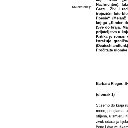
Nachrichten): la
KM ekstenzije
Grazu. Živi i r
trojezični foto bl
Poesie“ (Melanž 
knjigu „Kinder d
(Sve do kraja, Ma
prijateljstvo u ko
Kritika je roman 
istražuje granič
(Deutschlandfunk)
Pročitajte ulomke
Barbara Rieger: S
(ulomak 1)
Stižemo do kraja n
mene, po iglama, u
stijena, u smjeru l
zvuk udaranja tijel
žene i dva muškarca