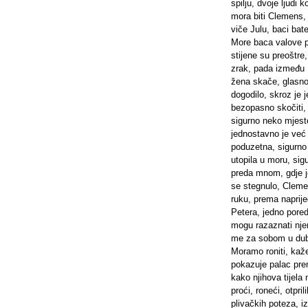
spilju, dvoje ljudi 
mora biti Clemens, 
viče Julu, baci bate
More baca valove pre
stijene su preoštre
zrak, pada između P
žena skače, glasno 
dogodilo, skroz je 
bezopasno skočiti,
sigurno neko mjesto
jednostavno je već o
poduzetna, sigurno j
utopila u moru, sig
preda mnom, gdje je 
se stegnulo, Clem
ruku, prema naprije
Petera, jedno pored
mogu razaznati njen
me za sobom u dub
Moramo roniti, kaže
pokazuje palac prem
kako njihova tijela 
proći, roneći, otpri
plivačkih poteza, i