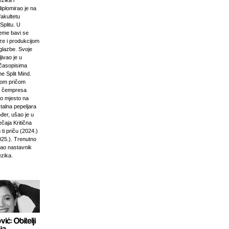
zika i
diplomirao je na
akultetu
Splitu. U
jeme bavi se
ze i produkcijom
glazbe. Svoje
jivao je u
časopisima
e Split Mind.
čkom pričom
d čempresa
vo mjesto na
stalna pepeljara
đer, ušao je u
ečaja Kritična
ti priču (2024.)
025.). Trenutno
kao nastavnik
ezika.