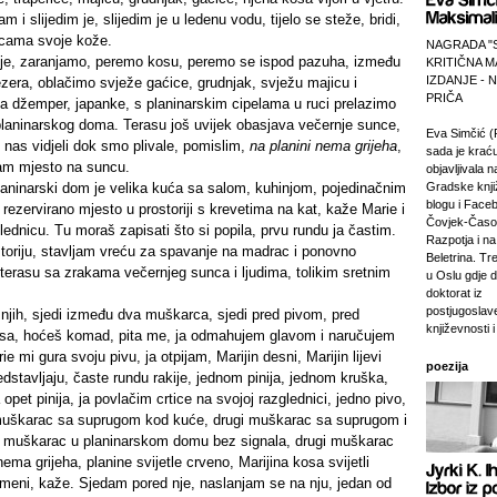
m i slijedim je, slijedim je u ledenu vodu, tijelo se steže, bridi,
icama svoje kože.
NAGRADA "
lje, zaranjamo, peremo kosu, peremo se ispod pazuha, između
KRITIČNA M
IZDANJE -
ezera, oblačimo svježe gaćice, grudnjak, svježu majicu i
PRIČA
ga džemper, japanke, s planinarskim cipelama u ruci prelazimo
 planinarskog doma. Terasu još uvijek obasjava večernje sunce,
Eva Simčić (
su nas vidjeli dok smo plivale, pomislim,
na planini nema grijeha
,
sada je krać
am mjesto na suncu.
objavljivala 
planinarski dom je velika kuća sa salom, kuhinjom, pojedinačnim
Gradske knji
blogu i Faceb
zervirano mjesto u prostoriji s krevetima na kat, kaže Marie i
Čovjek-Časop
lednicu. Tu moraš zapisati što si popila, prvu rundu ja častim.
Razpotja i na 
storiju, stavljam vreću za spavanje na madrac i ponovno
Beletrina. Tre
 terasu sa zrakama večernjeg sunca i ljudima, tolikim sretnim
u Oslu gdje 
doktorat iz
postjugosla
njih, sjedi između dva muškarca, sjedi pred pivom, pred
književnosti i
sa, hoćeš komad, pita me, ja odmahujem glavom i naručujem
e mi gura svoju pivu, ja otpijam, Marijin desni, Marijin lijevi
poezija
stavljaju, časte rundu rakije, jednom pinija, jednom kruška,
opet pinija, ja povlačim crtice na svojoj razglednici, jedno pivo,
muškarac sa suprugom kod kuće, drugi muškarac sa suprugom i
, muškarac u planinarskom domu bez signala, drugi muškarac
nema grijeha, planine svijetle crveno, Marijina kosa svijetli
 meni, kaže. Sjedam pored nje, naslanjam se na nju, jedan od