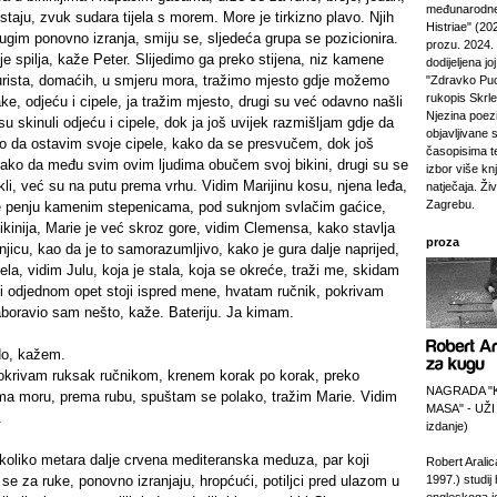
međunarodne
estaju, zvuk sudara tijela s morem. More je tirkizno plavo. Njih
Histriae" (20
ugim ponovno izranja, smiju se, sljedeća grupa se pozicionira.
prozu. 2024.
je spilja, kaže Peter. Slijedimo ga preko stijena, niz kamene
dodijeljena jo
turista, domaćih, u smjeru mora, tražimo mjesto gdje možemo
"Zdravko Puc
rukopis Skrl
ake, odjeću i cipele, ja tražim mjesto, drugi su već odavno našli
Njezina poezi
u skinuli odjeću i cipele, dok ja još uvijek razmišljam gdje da
objavljivane 
o da ostavim svoje cipele, kako da se presvučem, dok još
časopisima t
kako da među svim ovim ljudima obučem svoj bikini, drugi su se
izbor više kn
li, već su na putu prema vrhu. Vidim Marijinu kosu, njena leđa,
natječaja. Živi
Zagrebu.
e penju kamenim stepenicama, pod suknjom svlačim gaćice,
bikinija, Marie je već skroz gore, vidim Clemensa, kako stavlja
proza
njicu, kao da je to samorazumljivo, kako je gura dalje naprijed,
jela, vidim Julu, koja je stala, koja se okreće, traži me, skidam
ji odjednom opet stoji ispred mene, hvatam ručnik, pokrivam
aboravio sam nešto, kaže. Bateriju. Ja kimam.
do, kažem.
okrivam ruksak ručnikom, krenem korak po korak, preko
NAGRADA "
a moru, prema rubu, spuštam se polako, tražim Marie. Vidim
MASA" - UŽI
.
izdanje)
ekoliko metara dalje crvena mediteranska meduza, par koji
Robert Aralic
e se za ruke, ponovno izranjaju, hropćući, potiljci pred ulazom u
1997.) studij