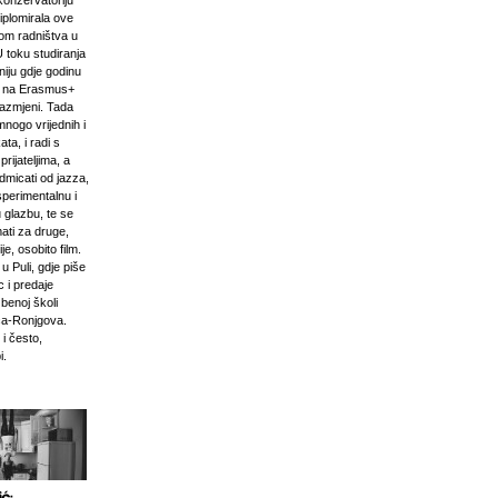
onzervatoriju
iplomirala ove
om radništva u
U toku studiranja
niju gdje godinu
i na Erasmus+
razmjeni. Tada
mnogo vrijednih i
ta, i radi s
prijateljima, a
odmicati od jazza,
sperimentalnu i
 glazbu, te se
ati za druge,
e, osobito film.
u Puli, gdje piše
 i predaje
zbenoj školi
ća-Ronjgova.
 i često,
i.