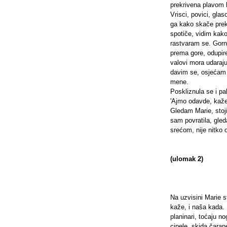
prekrivena plavom
Vrisci, povici, glas
ga kako skače prek
spotiče, vidim kak
rastvaram se. Gornji
prema gore, odupir
valovi mora udaraju
davim se, osjećam r
mene.
Poskliznula se i pa
'Ajmo odavde, kaže
Gledam Marie, stoj
sam povratila, gled
srećom, nije nitko 
(ulomak 2)
Na uzvisini Marie s
kaže, i naša kada. 
planinari, toćaju n
cipele, skida čarape