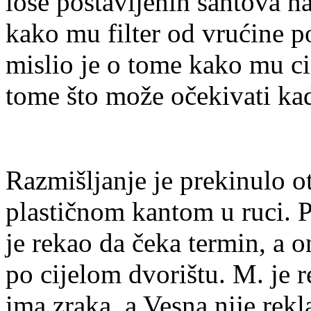
loše postavljenih šahtova na
kako mu filter od vrućine p
mislio je o tome kako mu ci
tome što može očekivati ka
Razmišljanje je prekinulo otv
plastičnom kantom u ruci. P
je rekao da čeka termin, a o
po cijelom dvorištu. M. je r
ima zraka, a Vesna nije rekla