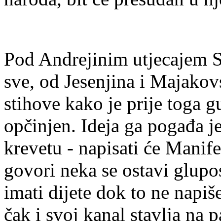
Pod Andrejinim utjecajem Se
sve, od Jesenjina i Majako
stihove kako je prije toga g
opčinjen. Ideja ga pogađa je
krevetu - napisati će Manif
govori neka se ostavi glupos
imati dijete dok to ne napiš
čak i svoj kanal stavlja na p