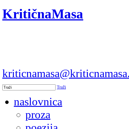
KritičnaMasa
kriticnamasa@kriticnamas
Traži
naslovnica
proza
poezija