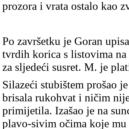
prozora i vrata ostalo kao z
Po završetku je Goran upis
tvrdih korica s listovima na
za sljedeći susret. M. je plat
Silazeći stubištem prošao j
brisala rukohvat i ničim nij
primijetila. Izašao je na s
plavo-sivim očima koje mu 