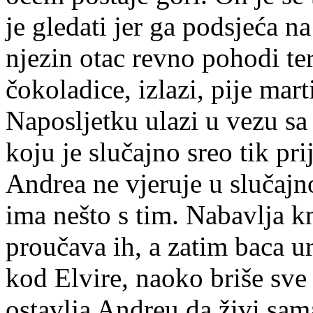
je gledati jer ga podsjeća 
njezin otac revno pohodi te
čokoladice, izlazi, pije mart
Naposljetku ulazi u vezu sa
koju je slučajno sreo tik pr
Andrea ne vjeruje u slučajno
ima nešto s tim. Nabavlja k
proučava ih, a zatim baca ur
kod Elvire, naoko briše sve 
ostavlja Andreu da živi sam