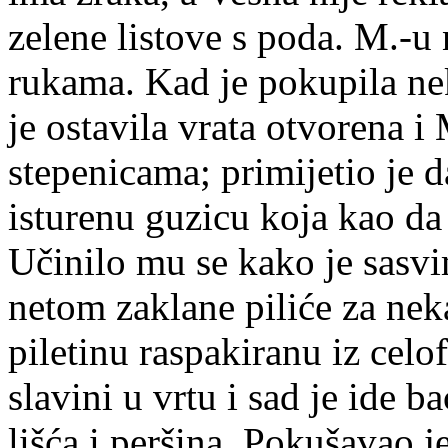
zelene listove s poda. M.-u n
rukama. Kad je pokupila neko
je ostavila vrata otvorena i
stepenicama; primijetio je 
isturenu guzicu koja kao da j
Učinilo mu se kako je sasvi
netom zaklane piliće za ne
piletinu raspakiranu iz celo
slavini u vrtu i sad je ide b
lišća i peršina. Pokušavao j