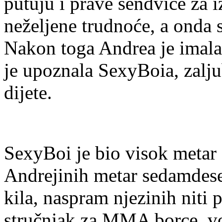
putuju i prave sendviče za iz
neželjene trudnoće, a onda se
Nakon toga Andrea je imala
je upoznala SexyBoia, zaljub
dijete.
SexyBoi je bio visok metar
Andrejinih metar sedamdeset
kila, naspram njezinih niti
stručnjak za MMA borce, vod