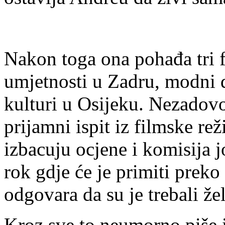
Nakon toga ona pohađa tri f
umjetnosti u Zadru, modni 
kulturi u Osijeku. Nezadovo
prijamni ispit iz filmske rež
izbacuju ocjene i komisija j
rok gdje će je primiti preko
odgovara da su je trebali žel
Kroz sve to neumorno piše i