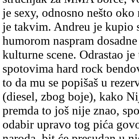
je sexy, odnosno nešto oko 
je takvim. Andreu je kupio
humorom naspram dosadne ozb
kulturne scene. Odrastao j
spotovima hard rock bendov
to da mu se popišaš u rezerv
(diesel, zbog boje), kako Nij
premda to još nije znao, sp
odabir upravo tog pića gov
naroda, bit će presudan u 