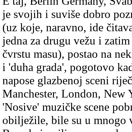
E taj, Berlin Germany, Švab
je svojih i suviše dobro pozn
(uz koje, naravno, ide čitav
jedna za drugu vežu i zatim
čvrstu masu), postao na nek
i 'duha grada', pogotovo ka
napose glazbenoj sceni rije
Manchester, London, New Y
'Nosive' muzičke scene pobr
obilježile, bile su u mnogo