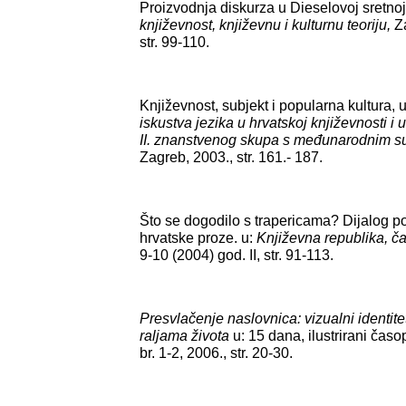
Proizvodnja diskurza u Dieselovoj sretnoj
književnost, književnu i kulturnu teoriju,
Z
str. 99-110.
Književnost, subjekt i popularna kultura, 
iskustva jezika u hrvatskoj književnosti i
II. znanstvenog skupa s međunarodnim s
Zagreb, 2003., str. 161.- 187.
Što se dogodilo s trapericama? Dijalog po
hrvatske proze. u:
Književna republika, č
9-10 (2004) god. II, str. 91-113.
Presvlačenje naslovnica: vizualni identit
raljama života
u: 15 dana, ilustrirani časop
br. 1-2, 2006., str. 20-30.