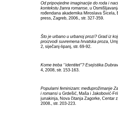
Od pripovjedne imaginacije do roda i naci
kontekstu žanra romanse
, u Osmišljavanj
rođendana akademika Miroslava Šicela, Br
press, Zagreb, 2006., str. 327-359.
Što je urbano u urbanoj prozi? Grad iz koje
proizvodi suvremena hrvatska proza
, Umje
2, siječanj-lipanj, str. 69-92.
Kome treba ‘’identitet’’? Esejistika Dubra
4, 2008, str. 153-163.
Popularni feminizam: međuprožimanje Zag
i romansi
u Grdešić, Maša i Jakobović-Fri
junakinja, Nova čitanja Zagorke, Centar z
2008., str. 203-223.