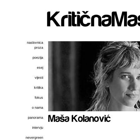
naslovnica
proza
poezija
esej
vijesti
kritika
fokus
o nama
panorama
intervju
nevergreen