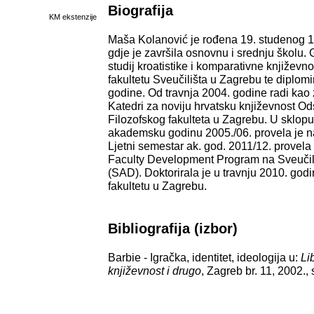
Biografija
KM ekstenzije
Maša Kolanović je rođena 19. studenog 
gdje je završila osnovnu i srednju školu.
studij kroatistike i komparativne književn
fakultetu Sveučilišta u Zagrebu te diplomi
godine. Od travnja 2004. godine radi kao
Katedri za noviju hrvatsku književnost Ods
Filozofskog fakulteta u Zagrebu. U sklopu
akademsku godinu 2005./06. provela je na
Ljetni semestar ak. god. 2011/12. provela 
Faculty Development Program na Sveučili
(SAD). Doktorirala je u travnju 2010. god
fakultetu u Zagrebu.
Bibliografija (izbor)
Barbie - Igračka, identitet, ideologija u:
Li
književnost i drugo
, Zagreb br. 11, 2002., 