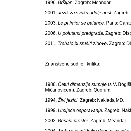
1996.
Bršljan
. Zagreb: Meandar.
2001.
Jezik za svaku udaljenost
. Zagreb
2003.
Le palmier se balance.
Paris: Carac
2006.
U polutami predgrađa
. Zagreb: Dis
2011.
Trebalo bi srušiti zidove
. Zagreb: Di
Znanstvene sudije i kritika:
1988.
Četiri dimenzije sumnje
(s V. Bogiš
Mićanovićem). Zagreb: Quorum.
1994.
Živi jezici
. Zagreb: Naklada MD.
1999.
Umijeće osporavanja
. Zagreb: Na
2002.
Brisani prostor
. Zagreb: Meandar.
2004.
Treba li pisati kako dobri pisci pišu