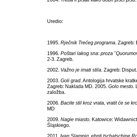
Uredio:
1995.
Rječnik Trećeg programa
. Zagreb: 
1996.
Poštari lakog sna
:
proza "Quorumov
2-3. Zagreb.
2002.
Važno je imati stila
. Zagreb: Disput.
2003.
Goli grad
. Antologija hrvatske kratke
Zagreb: Naklada MD. 2005.
Golo mesto
.
založba.
2006.
Bacite stil kroz vrata, vratit će se k
MD
2009.
Nagie miasto
. Katowice: Widawnic
Śląskiego.
2011.
Ivan Slamnig, ehnti tschatschine R