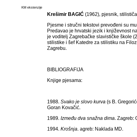
KM ekstenzije
Krešimir BAGIĆ
(1962), pjesnik, stilističar
Pjesme i stručni tekstovi prevođeni su mu
Predavao je hrvatski jezik i književnost 
je voditelj Zagrebačke slavističke škole (
stilistike i šef Katedre za stilistiku na Fil
Zagrebu.
BIBLIOGRAFIJA
Knjige pjesama:
1988.
Svako je slovo kurva
(s B. Gregori
Goran Kovačić.
1989.
Između dva snažna dima
. Zagreb:
1994.
Krošnja
. agreb: Naklada MD.