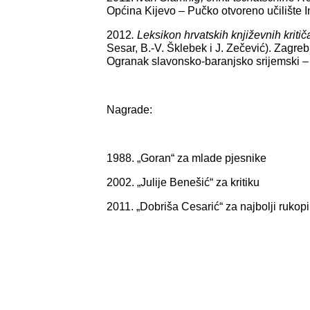
Općina Kijevo – Pučko otvoreno učilište 
2012
. Leksikon hrvatskih književnih kritič
Sesar, B.-V. Šklebek i J. Zečević). Zag
Ogranak slavonsko-baranjsko srijemski –
Nagrade:
1988. „Goran“ za mlade pjesnike
2002. „Julije Benešić“ za kritiku
2011. „Dobriša Cesarić“ za najbolji rukop