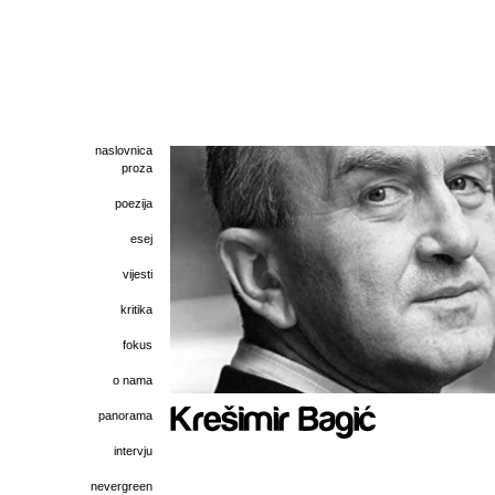
naslovnica
proza
poezija
esej
vijesti
kritika
fokus
o nama
panorama
intervju
nevergreen