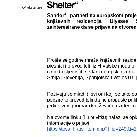
KM ekstenzije
Sandorf i partneri na europskom pro
književnih rezidencija "Ulysses' 
zainteresirane da se prijave na otvoreni
Prošle se godine mreža književnih rezidenc
pjesnici i prevoditelji iz Hrvatske mogu bi
između sljedećih sedam europskih zemalj
Srbija, Slovenija, Španjolska i Wales u U
Pozivaju se mladi (i svi oni koji se tako osj
poezije te prevoditelji da ne propuste prilik
jedinstveni program književnih rezidencij
Na ovome linku (i u privitku) nalazi se op
informacije o prijavi:
https://tovar.hr/us_item.php?
t_id=249&j=