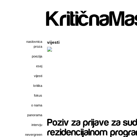
naslovnica
vijesti
proza
poezija
esej
vijesti
kritika
fokus
o nama
panorama
intervju
nevergreen