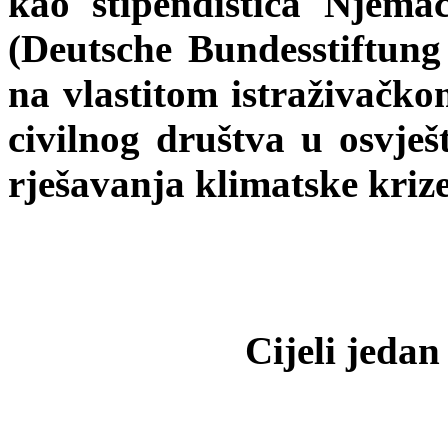
kao stipendistica Njema
(Deutsche Bundesstiftun
na vlastitom istraživačko
civilnog društva u osvješt
rješavanja klimatske krize
Cijeli jeda