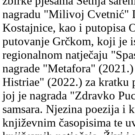
zbirke pjesama Šetnja šaren
nagradu "Milivoj Cvetnić" D
Kostajnice, kao i putopisa 
putovanje Grčkom, koji je i
regionalnom natječaju "Spa
nagrade "Metafora" (2021.)
Histriae" (2022.) za kratku
joj je nagrada "Zdravko Puc
samsara. Njezina poezija i k
književnim časopisima te uv