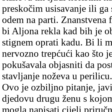
preskočim usisavanje ili g
odem na parti. Znanstvena fa
bi Aljona rekla kad bih je o
stignem oprati kadu. Bi li m
nervozno trepćući kao što je
pokušavala objasniti da pos
stavljanje noževa u perilicu
Ovo je ozbiljno pitanje, jav
djedovu drugu ženu s kojom 
mogla napisati cijeli priruč