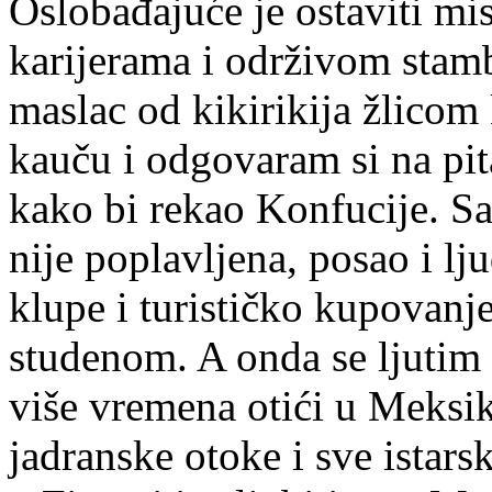
Oslobađajuće je ostaviti mi
karijerama i održivom stam
maslac od kikirikija žlicom
kauču i odgovaram si na pit
kako bi rekao Konfucije. S
nije poplavljena, posao i lj
klupe i turističko kupovanj
studenom. A onda se ljutim š
više vremena otići u Meksik
jadranske otoke i sve istars