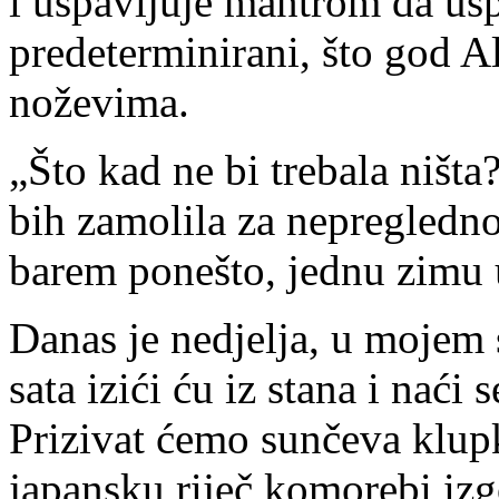
i uspavljuje mantrom da usp
predeterminirani, što god Al
noževima.
„Što kad ne bi trebala ništ
bih zamolila za nepregledn
barem ponešto, jednu zimu 
Danas je nedjelja, u mojem 
sata izići ću iz stana i nać
Prizivat ćemo sunčeva klup
japansku riječ komorebi izgo