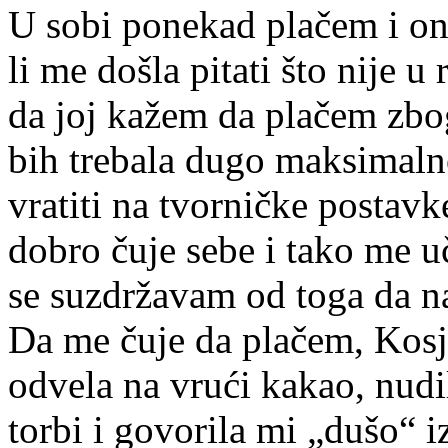
U sobi ponekad plačem i ond
li me došla pitati što nije u
da joj kažem da plačem zbo
bih trebala dugo maksimalno
vratiti na tvorničke postav
dobro čuje sebe i tako me 
se suzdržavam od toga da na
Da me čuje da plačem, Kosj
odvela na vrući kakao, nudil
torbi i govorila mi „dušo“ 