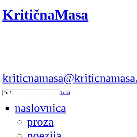
KritičnaMasa
kriticnamasa@kriticnamas
Traži
naslovnica
proza
poezija