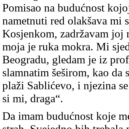
Pomisao na budućnost kojoj
nametnuti red olakšava mi s
Kosjenkom, zadržavam joj ru
moja je ruka mokra. Mi sje
Beogradu, gledam je iz profi
slamnatim šeširom, kao da 
plaži Sablićevo, i njezina s
si mi, draga“.
Da imam budućnost koje me 
strah. Svejedno bih trebala 