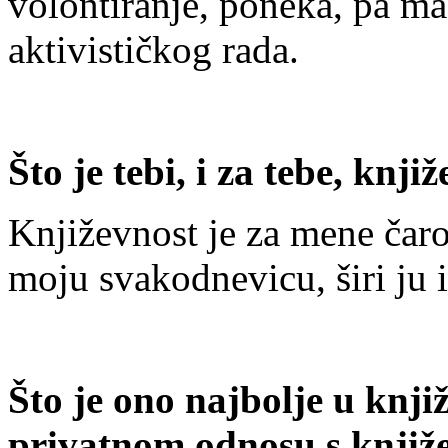
volontiranje, poneka, pa ma
aktivističkog rada.
Što je tebi, i za tebe, knji
Književnost je za mene čarol
moju svakodnevicu, širi ju 
Što je ono najbolje u knj
privatnom odnosu s knjiže