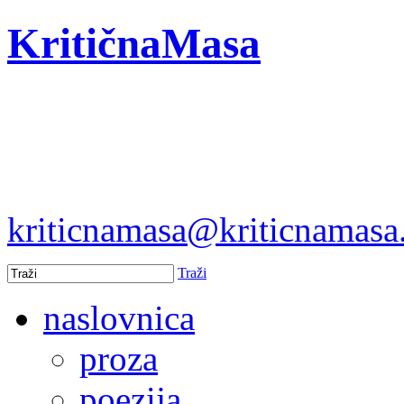
KritičnaMasa
kriticnamasa@kriticnamas
Traži
naslovnica
proza
poezija