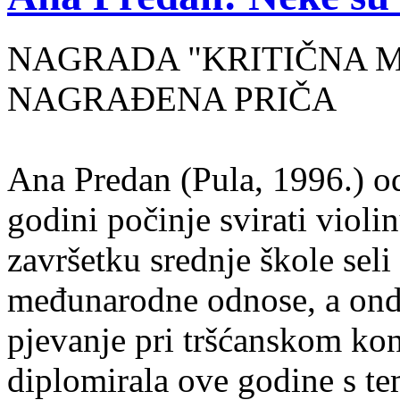
NAGRADA "KRITIČNA MASA
NAGRAĐENA PRIČA
Ana Predan (Pula, 1996.) od
godini počinje svirati violin
završetku srednje škole seli
međunarodne odnose, a onda
pjevanje pri tršćanskom kon
diplomirala ove godine s te