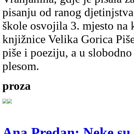
pisanju od ranog djetinjstva
škole osvojila 3. mjesto na
knjižnice Velika Gorica Piš
piše i poeziju, a u slobodno
plesom.
proza
Ana Predan: Neke su 