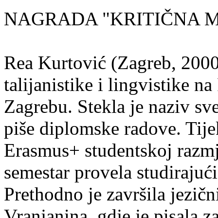
NAGRADA "KRITIČNA MASA
Rea Kurtović (Zagreb, 2000
talijanistike i lingvistike n
Zagrebu. Stekla je naziv sv
piše diplomske radove. Tije
Erasmus+ studentskoj razmj
semestar provela studirajuć
Prethodno je završila jezič
Vranjanina, gdje je pisala z