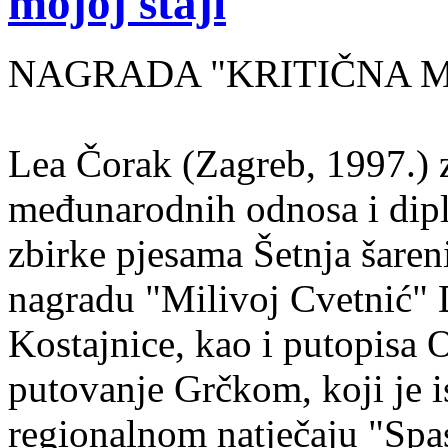
mojoj staji
NAGRADA "KRITIČNA MASA
Lea Čorak (Zagreb, 1997.) z
međunarodnih odnosa i dipl
zbirke pjesama Šetnja šaren
nagradu "Milivoj Cvetnić" D
Kostajnice, kao i putopisa 
putovanje Grčkom, koji je i
regionalnom natječaju "Spa