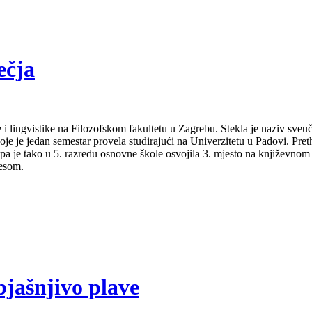
ečja
 i lingvistike na Filozofskom fakultetu u Zagrebu. Stekla je naziv sveu
je je jedan semestar provela studirajući na Univerzitetu u Padovi. Pret
a pa je tako u 5. razredu osnovne škole osvojila 3. mjesto na književno
lesom.
bjašnjivo plave