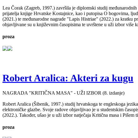
Lea Čorak (Zagreb, 1997.) završila je diplomski studij međunarodnih 
prijatelja knjige Hrvatske Kostajnice, kao i putopisa O bogovima, lj
(2021.) te međunarodne nagrade "Lapis Histriae" (2022.) za kratku pr
objavljivane su u književnim časopisima te uvrštene u uži izbor više kn
proza
Robert Aralica: Akteri za kugu
NAGRADA "KRITIČNA MASA" - UŽI IZBOR (8. izdanje)
Robert Aralica (Šibenik, 1997.) studij hrvatskoga te engleskoga jezik
elektroničke glazbe. Svoje radove objavljivao je u studentskim časop
(2022.). Također, ušao je u uži izbor natječaja Kritična masa i Pišem 
proza