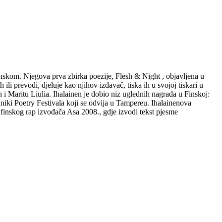
danskom. Njegova prva zbirka poezije, Flesh & Night , objavljena u
li prevodi, djeluje kao njihov izdavač, tiska ih u svojoj tiskari u
 i Maritu Liulia. Ihalainen je dobio niz uglednih nagrada u Finskoj:
iki Poetry Festivala koji se odvija u Tampereu. Ihalainenova
 finskog rap izvođača Asa 2008., gdje izvodi tekst pjesme