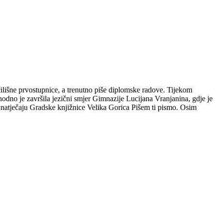
čilišne prvostupnice, a trenutno piše diplomske radove. Tijekom
hodno je završila jezični smjer Gimnazije Lucijana Vranjanina, gdje je
m natječaju Gradske knjižnice Velika Gorica Pišem ti pismo. Osim