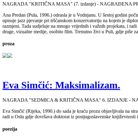
NAGRADA "KRITIČNA MASA" (7. izdanje) - NAGRAĐENA P
Ana Predan (Pula, 1996.) odrasla je u Vodnjanu. U šestoj godini počinj
upisuje jazz pjevanje pri tršćanskom konzervatoriju na kojem je diplo
razmjeni. Tada sudjeluje na mnogo vrijednih i važnih projekata, i radi 
druge, vizualne medije, osobito film. Trenutno živi u Puli, gdje piše 
proza
Eva Simčić: Maksimalizam.
NAGRADA "SEDMICA & KRITIČNA MASA" 6. IZDANJE - 
Eva Simčić (Rijeka, 1990.) do sada je kraću prozu objavljivala na stra
radi u Oslu gdje dovršava doktorat iz postjugoslavenske književnosti i
poezija