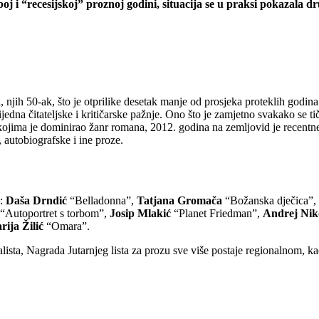
j i “recesijskoj” proznoj godini, situacija se u praksi pokazala d
, njih 50-ak, što je otprilike desetak manje od prosjeka proteklih godina
ijedna čitateljske i kritičarske pažnje. Ono što je zamjetno svakako se 
jima je dominirao žanr romana, 2012. godina na zemljovid je recentne p
, autobiografske i ine proze.
a:
Daša Drndić
“Belladonna”,
Tatjana Gromača
“Božanska dječica”,
“Autoportret s torbom”,
Josip Mlakić
“Planet Friedman”,
Andrej Niko
rija Žilić
“Omara”.
alista, Nagrada Jutarnjeg lista za prozu sve više postaje regionalnom, k