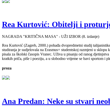
Rea Kurtović: Obitelji i proturj
NAGRADA "KRITIČNA MASA" - UŽI IZBOR (8. izdanje)
Rea Kurtović (Zagreb, 2000.) pohađa dvopredmetni studij talijanistike
studiranja je sudjelovala na Erasmus+ studentskoj razmjeni u sklopu ko
pisala za školski časopis Vranec. Uživa u pisanju od ranog djetinjstv
kratkih priča, piše i poeziju, a u slobodno vrijeme se bavi sportom i p
proza
Ana Predan: Neke su stvari neo