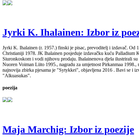
Jyrki K. Ihalainen: Izbor iz poez
Jyrki K. Ihalainen (r. 1957.) finski je pisac, prevoditelj i izdavač. 
Christianiji 1978. JK Ihalainen posjeduje izdavačku kuću Palladium Kirj
Siuronkoskom i vodi njihovu prodaju. Ihalainenova djela ilustrirali su
Nuoren Voiman Liito 1995., nagradu za umjetnost Pirkanmaa 1998., na
najnovija zbirka pjesama je "Sytykkei", objavljena 2016 . Bavi se i 
"Alkuasukas".
poezija
Maja Marchig: Izbor iz poezije