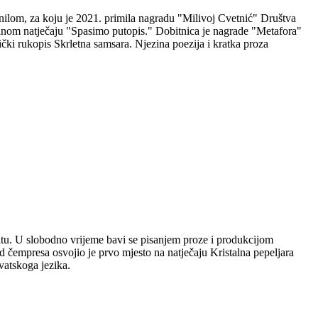
nilom, za koju je 2021. primila nagradu "Milivoj Cvetnić" Društva
nalnom natječaju "Spasimo putopis." Dobitnica je nagrade "Metafora"
čki rukopis Skrletna samsara. Njezina poezija i kratka proza
plitu. U slobodno vrijeme bavi se pisanjem proze i produkcijom
 čempresa osvojio je prvo mjesto na natječaju Kristalna pepeljara
vatskoga jezika.