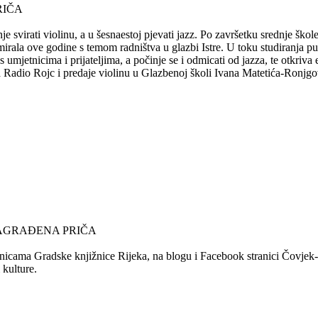
RIČA
e svirati violinu, a u šesnaestoj pjevati jazz. Po završetku srednje ško
mirala ove godine s temom radništva u glazbi Istre. U toku studiranja 
s umjetnicima i prijateljima, a počinje se i odmicati od jazza, te otkriv
za Radio Rojc i predaje violinu u Glazbenoj školi Ivana Matetića-Ronjgov
NAGRAĐENA PRIČA
nicama Gradske knjižnice Rijeka, na blogu i Facebook stranici Čovjek-Ča
 kulture.