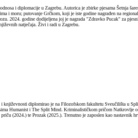
odnosa i diplomacije u Zagrebu. Autorica je zbirke pjesama Šetnja šare
udima i moru; putovanje Grčkom, koji je iste godine nagrađen na regio
ozu. 2024. godine dodijeljena joj je nagrada "Zdravko Pucak" za pjesni
jiževnih natječaja. Živi i radi u Zagrebu.
a i književnosti diplomirao je na Filozofskom fakultetu Sveučilišta u S
isima Humanist i The Split Mind. Kriminalističkom pričom Natkrovlje od
ti priču (2024.) te Prozak (2025.). Trenutno je zaposlen kao nastavnik hr