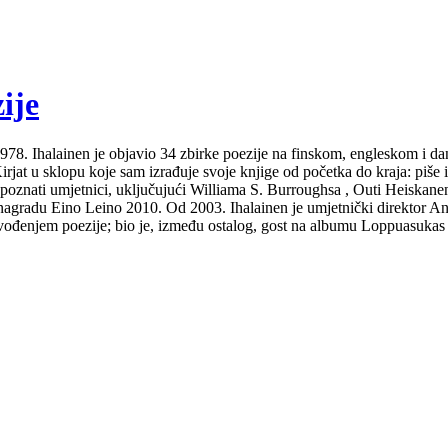
ije
Od 1978. Ihalainen je objavio 34 zbirke poezije na finskom, engleskom i 
at u sklopu koje sam izrađuje svoje knjige od početka do kraja: piše ih i
 poznati umjetnici, uključujući Williama S. Burroughsa , Outi Heiskanen
gradu Eino Leino 2010. Od 2003. Ihalainen je umjetnički direktor Ann
izvođenjem poezije; bio je, između ostalog, gost na albumu Loppuasukas