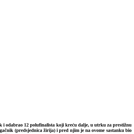
k i odabrao 12 polufinalista koji kreću dalje, u utrku za prestižnu
ačnik (predsjednica žirija) i pred njim je na ovome sastanku bio