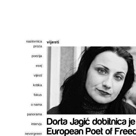
naslovnica
vijesti
proza
poezija
esej
vijesti
kritika
fokus
o nama
panorama
intervju
nevergreen