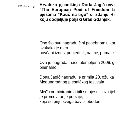
Hrvatska pjesnikinja Dorta Jagić osv
KM ekstenzije
“The European Poet of Freedom Lit
pjesama "Kauč na trgu" u izdanju Hr
koju dodjeljuje poljski Grad Gdanjsk.
Ono što ovu nagradu čini posebnom u kon
svakako je njen
novčani iznos: pobjednik, naime, prima i
Ova je nagrada inače utemeljena 2008. go
bijenalno.
Dorta Jagić nagradu je primila 20. ožujk
Međunarodnog pjesničkog festivala.
Među nominiranima bili su pjesnici iz cij
je promoviranje poezije,
koja se prije svega bavi slobodom.