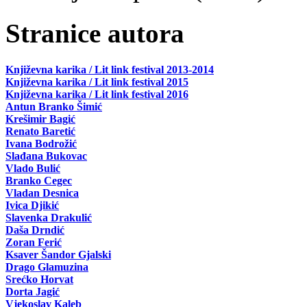
Stranice autora
Književna karika / Lit link festival 2013-2014
Književna karika / Lit link festival 2015
Književna karika / Lit link festival 2016
Antun Branko Šimić
Krešimir Bagić
Renato Baretić
Ivana Bodrožić
Slađana Bukovac
Vlado Bulić
Branko Cegec
Vladan Desnica
Ivica Djikić
Slavenka Drakulić
Daša Drndić
Zoran Ferić
Ksaver Šandor Gjalski
Drago Glamuzina
Srećko Horvat
Dorta Jagić
Vjekoslav Kaleb