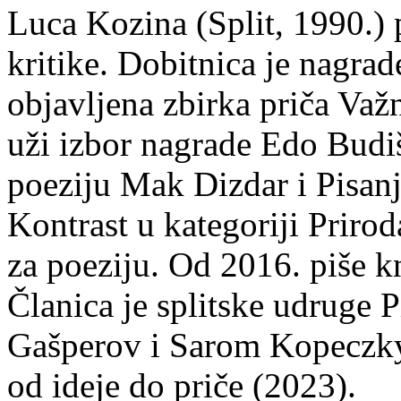
Luca Kozina (Split, 1990.) 
kritike. Dobitnica je nagra
objavljena zbirka priča Važn
uži izbor nagrade Edo Budiš
poeziju Mak Dizdar i Pisan
Kontrast u kategoriji Priro
za poeziju. Od 2016. piše k
Članica je splitske udruge 
Gašperov i Sarom Kopeczky 
od ideje do priče (2023).