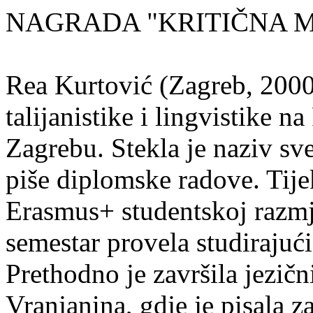
NAGRADA "KRITIČNA MASA
Rea Kurtović (Zagreb, 2000
talijanistike i lingvistike n
Zagrebu. Stekla je naziv sv
piše diplomske radove. Tije
Erasmus+ studentskoj razmj
semestar provela studirajuć
Prethodno je završila jezič
Vranjanina, gdje je pisala z