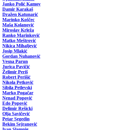
Janko Polić Kamov
Damir Karakaš
Dražen Katunarić
Marinko Koščec
Maša Kolanović
Miroslav Krleža
Ranko Marinković
Matko Meštrović
Nikica Mihaljević
Josip Mlakić
Gordan Nuhanović
Vesna Parun
Jurica Pavičić
Želimir Periš
Robert Perišić
Nikola Petković
Sibila Petlevski
Marko Pogačar
Nenad Popović
Edo Popović
Delimir Rešicki
Olja Savičević
Petar Segedin
Bekim Sejranović
Ivan Slamnig