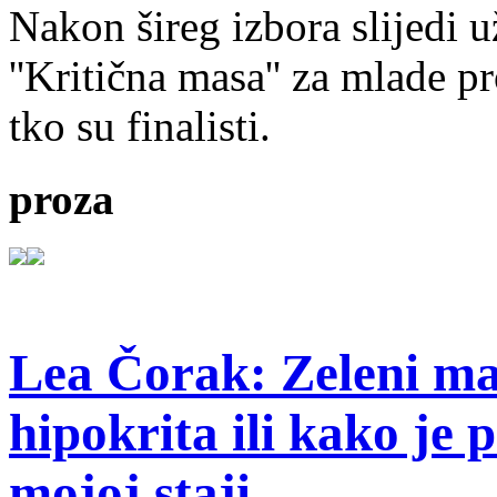
Nakon šireg izbora slijedi 
''Kritična masa'' za mlade pr
tko su finalisti.
proza
Lea Čorak: Zeleni man
hipokrita ili kako je 
mojoj staji