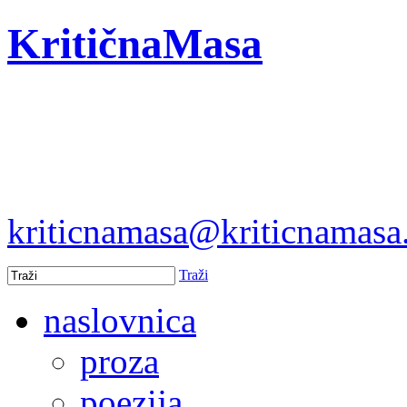
KritičnaMasa
kriticnamasa@kriticnamas
Traži
naslovnica
proza
poezija