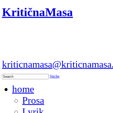
KritičnaMasa
kriticnamasa@kriticnamas
Süche
home
Prosa
Lyrik