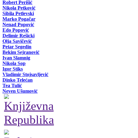
Robert Perišić
Nikola Petković
Sibila Petlevski
Marko Pogačar
Nenad Popović
Edo Popović
Delimir Rešicki
Olja Savičević
Petar Segedin
Bekim Sejranović
Ivan Slamnig
Nikola Sop
Igor Stiks
Vladimir Stojsavljević
Dinko Telećan
Tea Tulić
Neven Ušumović