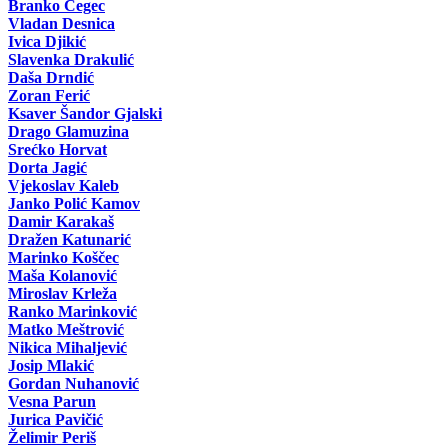
Branko Cegec
Vladan Desnica
Ivica Djikić
Slavenka Drakulić
Daša Drndić
Zoran Ferić
Ksaver Šandor Gjalski
Drago Glamuzina
Srećko Horvat
Dorta Jagić
Vjekoslav Kaleb
Janko Polić Kamov
Damir Karakaš
Dražen Katunarić
Marinko Koščec
Maša Kolanović
Miroslav Krleža
Ranko Marinković
Matko Meštrović
Nikica Mihaljević
Josip Mlakić
Gordan Nuhanović
Vesna Parun
Jurica Pavičić
Želimir Periš